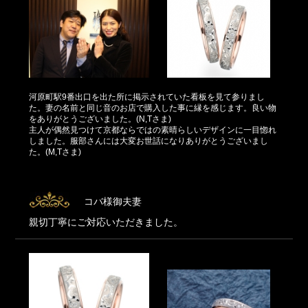
河原町駅9番出口を出た所に掲示されていた看板を見て参りまし
た。妻の名前と同じ音のお店で購入した事に縁を感じます。良い物
をありがとうございました。(N,Tさま)
主人が偶然見つけて京都ならではの素晴らしいデザインに一目惚れ
しました。服部さんには大変お世話になりありがとうございまし
た。(M,Tさま)
コバ様御夫妻
親切丁寧にご対応いただきました。