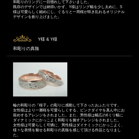
和彫りのリングに一目惚れして下さいました。
既存のデザインでは納得いかず、Y様はリング幅を少し太めに、S
様は可愛らしく細めにし、ぐるりと一周桜が咲き乱れるオリジナル
デザインを創り上げました。
Y様 & Y様
和彫りの真髄
輪の和彫りの『桜子』の彫りに感動して下さったおふたりです。
女性様はより一層桜を可愛らしくする、ピンクダイヤを真ん中にお
留めするアレンジをされました。また、男性様は幅広の6ミリ幅に
ダイナミックにかっこよく和彫りを施すアレンジをされました。
女性様は可愛らしく可憐に、男性様はダイナミックにかっこよく、
様々な表情を魅せる和彫りの真髄を感じて頂ける作品となりまし
た。