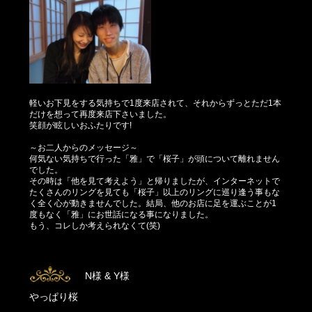
軽いお下見をする気持ちで1度来店されて、それからずっとただ1本
だけを想って再度来店下さいました。
笑顔が眩しいおふたりです!
～お二人からのメッセージ～
何気ない気持ちで行った「雅」で「桜子」が頭について離れません
でした。
その時は「他を見て考えよう」と帰りましたが、インターネットで
たくさんのリングを見ても「桜子」以上のリングに巡り逢う事もな
く全く心が動きませんでした。結局、他のお店に足を運ぶことが1
度もなく「雅」にお世話になる事になりました。
もう、コレしか考えられなくて(笑)
N様 & Y様
やっぱり桜