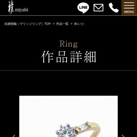
結婚指輪（マリッジリング）TOP
作品一覧
糸-いと-
糸-いと-