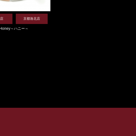
店
京都洛北店
Honey～ハニー～