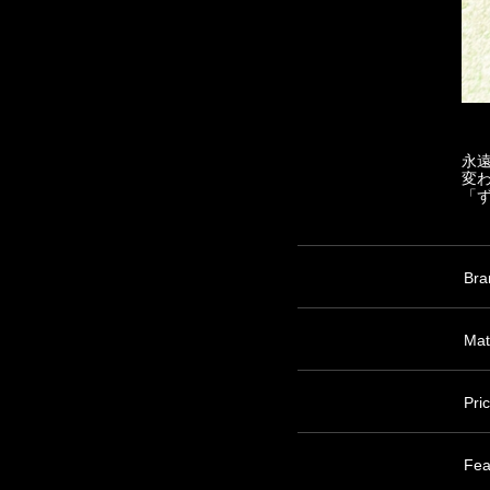
永
変
「
Bra
Mat
Pri
Fea