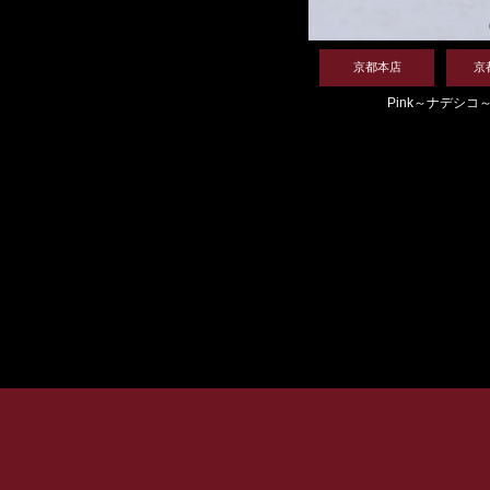
京都本店
京
Pink～ナデシコ