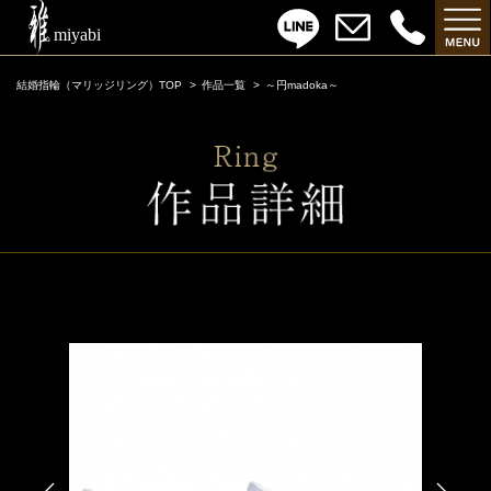
結婚指輪（マリッジリング）TOP
作品一覧
～円madoka～
～円madoka～