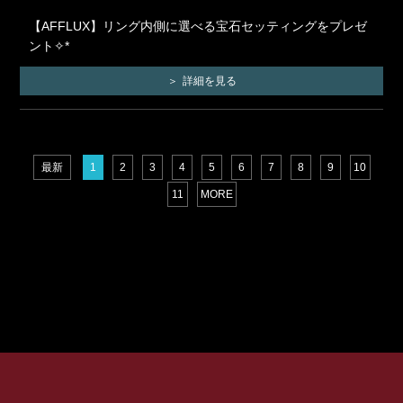
【AFFLUX】リング内側に選べる宝石セッティングをプレゼ
ント✧*
詳細を見る
最新
1
2
3
4
5
6
7
8
9
10
11
MORE