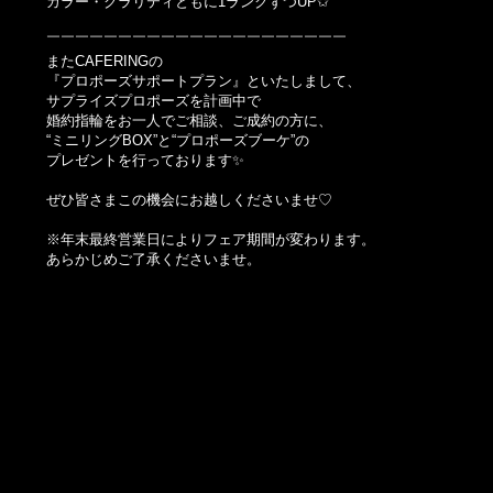
カラー・クラリティともに1ランクずつUP✩
￣￣￣￣￣￣￣￣￣￣￣￣￣￣￣￣￣￣￣￣￣
またCAFERINGの
『プロポーズサポートプラン』といたしまして、
サプライズプロポーズを計画中で
婚約指輪をお一人でご相談、ご成約の方に、
“ミニリングBOX”と“プロポーズブーケ”の
プレゼントを行っております✨
ぜひ皆さまこの機会にお越しくださいませ♡
※年末最終営業日によりフェア期間が変わります。
あらかじめご了承くださいませ。