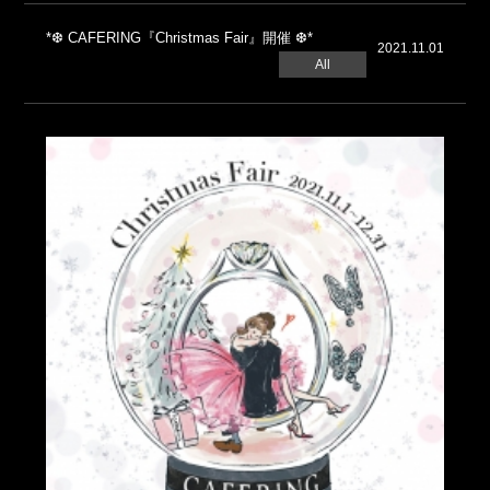
*❆ CAFERING『Christmas Fair』開催 ❆*
2021.11.01
All