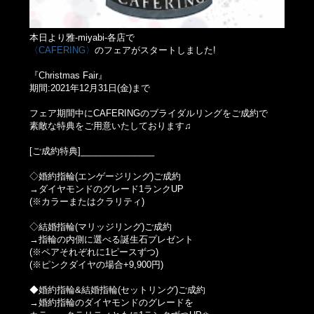
本日より雅-miyabi-各店で
〈CAFERING〉
のフェアがスタートしました!
『Christmas Fair』
期間:2021年12月31日(金)まで
フェア期間中にCAFERINGのブライダルリングをご成約で
素敵な特典をご用意いたしております♫
[ご成約特典]_______________
◇婚約指輪(エンゲージリング)ご成約
→ダイヤモンドのグレード1ランクUP
(※カラーまたはクラリティ)
◇結婚指輪(マリッジリング)ご成約
→指輪の内側に選べる誕生石プレゼント
(※ペアそれぞれに1ピースずつ)
(※ピンクダイヤの場合+9,900円)
◆婚約指輪&結婚指輪(セットリング)ご成約
→婚約指輪のダイヤモンドのグレードを