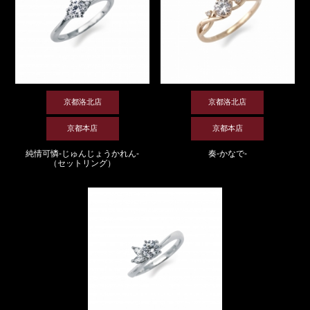
京都洛北店
京都洛北店
京都本店
京都本店
純情可憐-じゅんじょうかれん-
奏-かなで-
（セットリング）