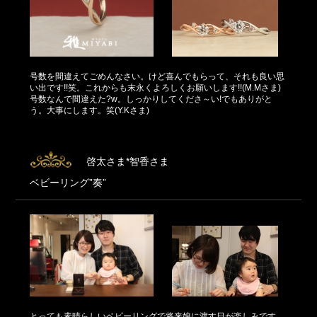
号数を間違えてごめんなさい。けど喜んでもらって、それも良い思
い出です!!笑。これからも末永くよろしくお願いします!!(M.Mさま)
号数なんで間違えた?w。しっかりしてくださ～い!でもありがと
う。大事にします。笑(Y.Kさま)
啓太さま*智香さま
ベビーリング”奏”
とっても素晴らしいベビーリングで将来娘に渡す日が楽しみです。