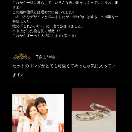
これから一緒に暮らして、いろんな思い出をつくっていこうね。(K
さま)
この婚約指環とは運命の出会いでしたv
いろいろなデザインと悩みましたが、最終的には彼もこの指環を一
番気に入り、
彼の「これがいい!!」の一言で決まりました。
出来上がった物を見て感激.:+*゜
これからずーっと大切にしますv(Cさま)
Tさま*Mさま
セットのリングがとても可愛くてめっちゃ気に入ってい
ますv