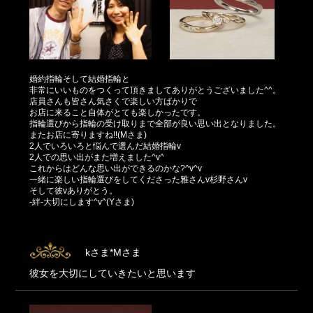
婚約指輪そして結婚指輪と
非常にいいものをつくって頂きましてありがとうございました^^。
店員さんも皆さん気さくで楽しい方ばかりで
お店に来ること自体がとても楽しかったです。
指輪選びから指輪の受け取りまで全部が良い思い出となりました。
またお店に寄りますね!!(Mさま)
2人でいろいろと悩んで選んだ結婚指輪v
2人での思い出がまた増えました^v^
これからはどんな思い出ができるのかな?^v^v
一緒に楽しい指輪選びをしてくださった雅さんv杉野さんv
そして彼vありがとう。
-絆-大切にします^v^(Yさま)
kさま*Mさま
彼女を大切にしていきたいと思います