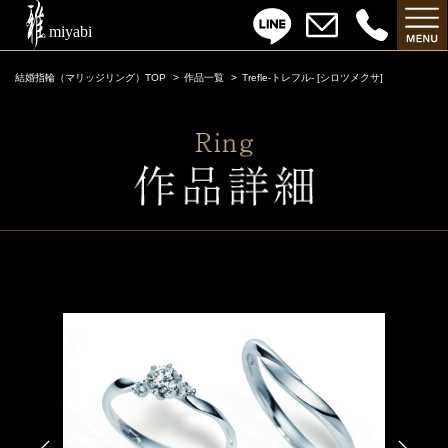
結婚指輪（マリッジリング）TOP
作品一覧
Trefle-トレフル- [シロツメクサ]
Trefle-トレフル- [シロツメクサ]