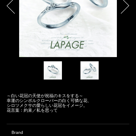
～白い花冠の天使が祝福のキスをする～
幸運のシンボルクローバーの白く可憐な花、
シロツメクサの愛らしい花冠をイメージ。
花言葉：約束／私を思って
Brand