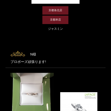
京都洛北店
京都本店
ジャスミン
N様
プロポーズ頑張ります!