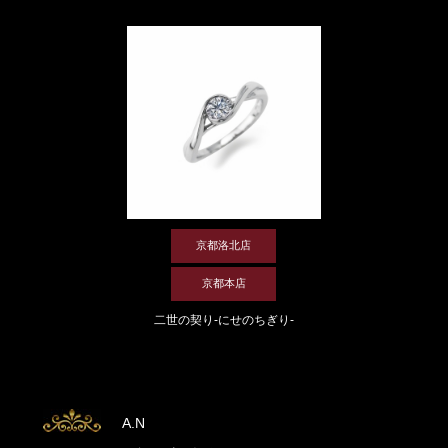
京都洛北店
京都本店
二世の契り-にせのちぎり-
A.N