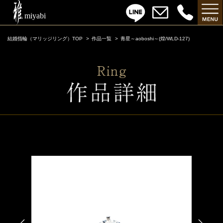
結婚指輪（マリッジリング）TOP
作品一覧
青星～aoboshi～(煌/WLD-127)
青星～aoboshi～(煌/WLD-127)